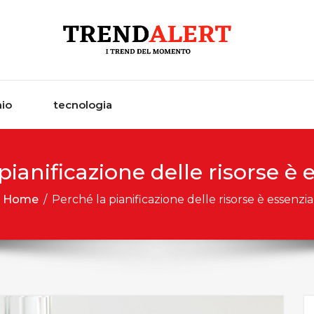
io
tecnologia
pianificazione delle risorse è 
Home
/
Perché la pianificazione delle risorse è essenzia