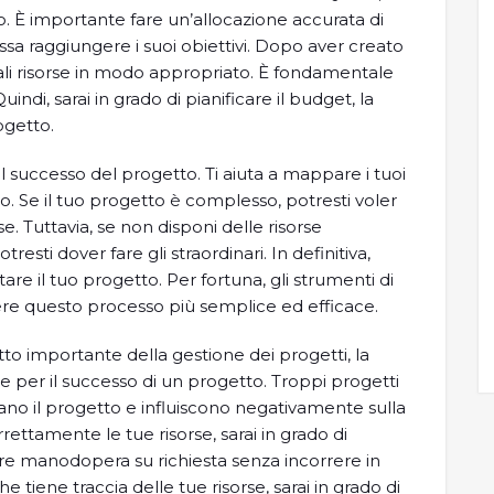
to. È importante fare un’allocazione accurata di
sa raggiungere i suoi obiettivi. Dopo aver creato
e tali risorse in modo appropriato. È fondamentale
uindi, sarai in grado di pianificare il budget, la
ogetto.
il successo del progetto. Ti aiuta a mappare i tuoi
o. Se il tuo progetto è complesso, potresti voler
. Tuttavia, se non disponi delle risorse
esti dover fare gli straordinari. In definitiva,
e il tuo progetto. Per fortuna, gli strumenti di
ere questo processo più semplice ed efficace.
tto importante della gestione dei progetti, la
e per il successo di un progetto. Troppi progetti
rdano il progetto e influiscono negativamente sulla
rrettamente le tue risorse, sarai in grado di
ere manodopera su richiesta senza incorrere in
he tiene traccia delle tue risorse, sarai in grado di