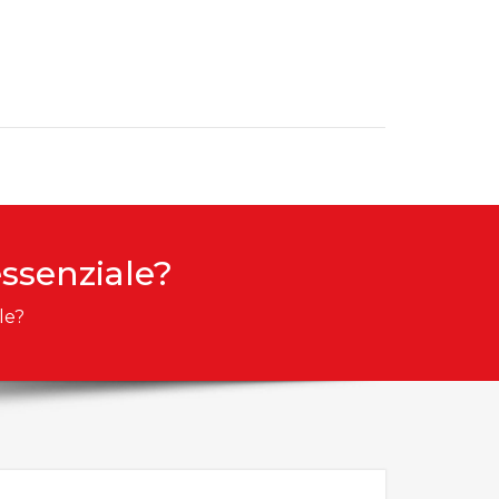
essenziale?
le?