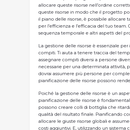
allocare queste risorse nell’ordine corret
queste risorse in modo che il progetto pos
il piano delle risorse, è possibile allocar
per l’efficienza e l’efficacia del tuo team. Q
sequenza temporale e altri aspetti del pr
La gestione delle risorse è essenziale per 
compiti. Ti aiuta a tenere traccia del temp
assegnare compiti diversi a persone diverse
necessarie per una determinata attività, potr
dovrai assumere più persone per completar
pianificazione delle risorse possono rend
Poiché la gestione delle risorse è un aspe
pianificazione delle risorse è fondamental
possono creare colli di bottiglia che rita
qualità del risultato finale. Pianificando co
allocare le giuste risorse globali e assum
costi aggiuntivi. E, utilizzando un sistema c